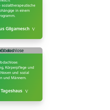
mesch:
e sozialtherapeutische
bhängige in einem
programm.
aus Gilgamesch
Obdachlose:
ng, Körperpflege und
hlosen und sozial
en und Männern.
m Tageshaus