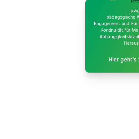
pwg
pädagogische W
Engagement und Fach
Kontinuität für M
Abhängigkeitskran
Heraus
Hier geht’s