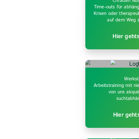
Chratten Aus
Time-outs für abhäng
Krisen oder therapeu
auf dem Weg zu
Hier geht
Werkst
Arbeitstraining mit 
von uns akquir
suchtabhä
Hier geht