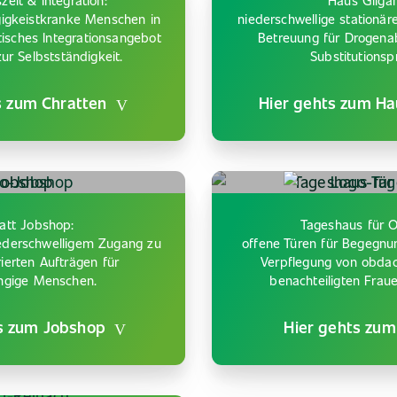
zeit & Integration:
Haus Gilga
igkeistkranke Menschen in
niederschwellige stationär
tisches Integrationsangebot
Betreuung für Drogena
r Selbstständigkeit.
Substitutions
s zum Chratten
Hier gehts zum H
att Jobshop:
Tageshaus für 
niederschwelligem Zugang zu
offene Türen für Begegnu
ierten Aufträgen für
Verpflegung von obdac
ngige Menschen.
benachteiligten Frau
s zum Jobshop
Hier gehts zu