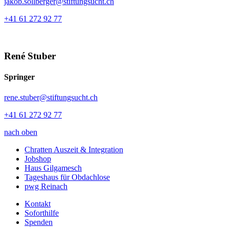
jakob.sollberger@stiftungsucht.ch
+41 61 272 92 77
René Stuber
Springer
rene.stuber@stiftungsucht.ch
+41 61 272 92 77
nach oben
Chratten Auszeit & Integration
Jobshop
Haus Gilgamesch
Tageshaus für Obdachlose
pwg Reinach
Kontakt
Soforthilfe
Spenden