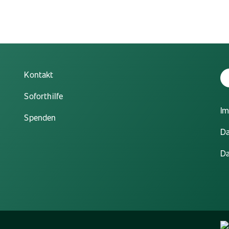
Kontakt
Y
Soforthilfe
I
Spenden
Da
Da