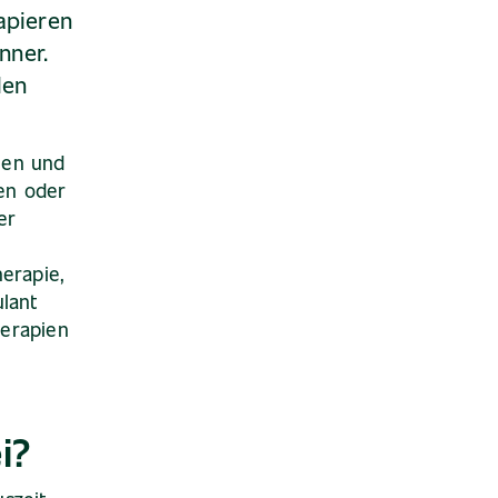
apieren
nner.
len
nen und
zen oder
er
erapie,
lant
erapien
i?