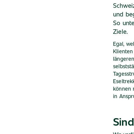
Schweiz
und be
So unte
Ziele.
Egal, we
Klienten
längeren
selbstst
Tagesstr
Eseltrek
können 
in Ansp
Sind