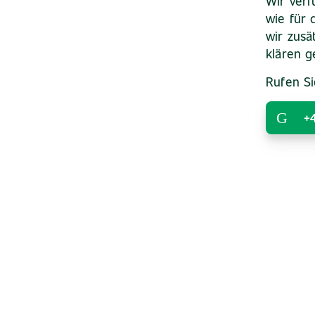
Wir verf
wie für 
wir zusä
klären g
Rufen Si
+4