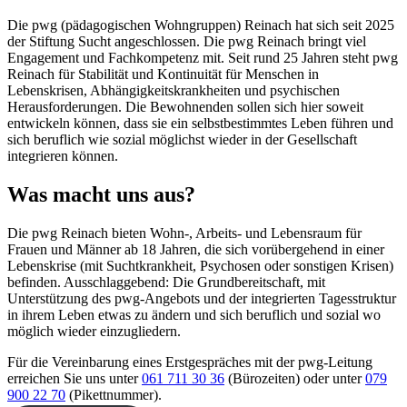
Die pwg (pädagogischen Wohngruppen) Reinach hat sich seit 2025
der Stiftung Sucht angeschlossen. Die pwg Reinach bringt viel
Engagement und Fachkompetenz mit. Seit rund 25 Jahren steht pwg
Reinach für Stabilität und Kontinuität für Menschen in
Lebenskrisen, Abhängigkeitskrankheiten und psychischen
Herausforderungen. Die Bewohnenden sollen sich hier soweit
entwickeln können, dass sie ein selbstbestimmtes Leben führen und
sich beruflich wie sozial möglichst wieder in der Gesellschaft
integrieren können.
Was macht uns aus?
Die pwg Reinach bieten Wohn-, Arbeits- und Lebensraum für
Frauen und Männer ab 18 Jahren, die sich vorübergehend in einer
Lebenskrise (mit Suchtkrankheit, Psychosen oder sonstigen Krisen)
befinden. Ausschlaggebend: Die Grundbereitschaft, mit
Unterstützung des pwg-Angebots und der integrierten Tagesstruktur
in ihrem Leben etwas zu ändern und sich beruflich und sozial wo
möglich wieder einzugliedern.
Für die Vereinbarung eines Erstgespräches mit der pwg-Leitung
erreichen Sie uns unter
061 711 30 36
(Bürozeiten) oder unter
079
900 22 70
(Pikettnummer).