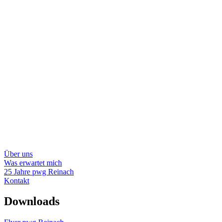
und weitere Formalitäten
Vereinbarung Eintrittstermin oder Warteliste
Die Probezeit beträgt 3 Monate und wird in der Regel
gemeinsam mit der zuweisenden Stelle ausgewertet
Allgemein gültige Regeln
Teilnahme am internen Arbeitsprogramm
Verzicht auf Gewaltausübung und -androhung
Keine willentlichen Sachbeschädigungen
Kein Drogenkonsum (inkl. Alkohol) in den öffentlichen
Räumen der pwg Reinach und während der Arbeitszeit (inkl.
Mittagspause)
Kein Verkauf von Drogen an BewohnerInnen der pwg
Reinach
Regelverstösse können zum Ausschluss führen
Über uns
Was erwartet mich
25 Jahre pwg Reinach
Kontakt
Downloads