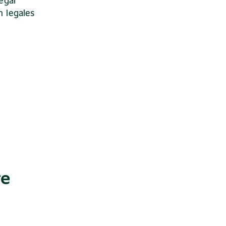
egal
n legales
re