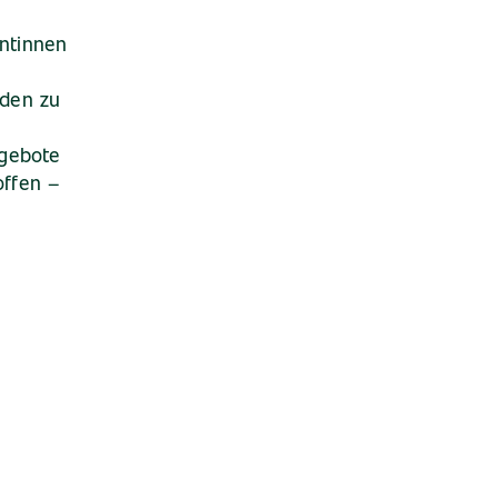
entinnen
den zu
ngebote
offen –