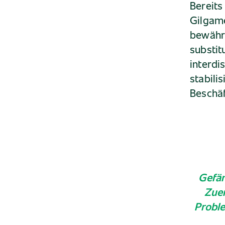
Bereits
Gilgam
bewährt
substit
interdi
stabili
Beschä
Gefän
Zuer
Proble