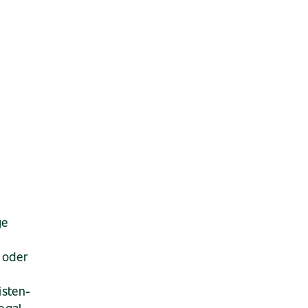
ge
 oder
isten-