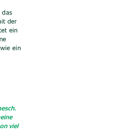
 das
it der
tet ein
ine
wie ein
mesch.
meine
on viel