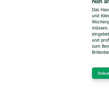
Nah a
Das Haus
und Klie
Wochenp
müssen. 
eingebet
und prof
zum Beis
Brillenb
Dokum