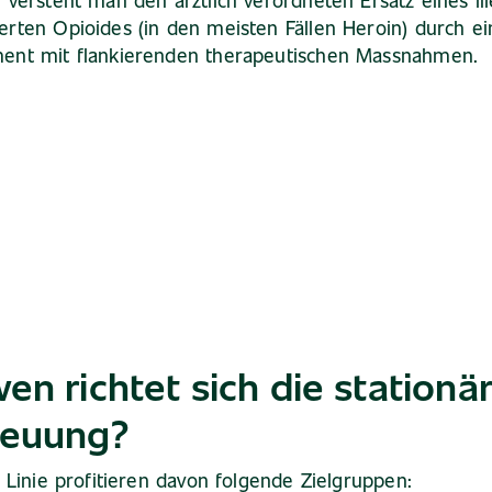
 versteht man den ärztlich verordneten Ersatz eines ill
rten Opioides (in den meisten Fällen Heroin) durch ei
ent mit flankierenden therapeutischen Massnahmen.
en richtet sich die stationä
reuung?
r Linie profitieren davon folgende Zielgruppen: