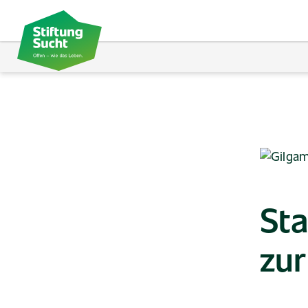
Direkt
zum
Inhalt
Sta
zur