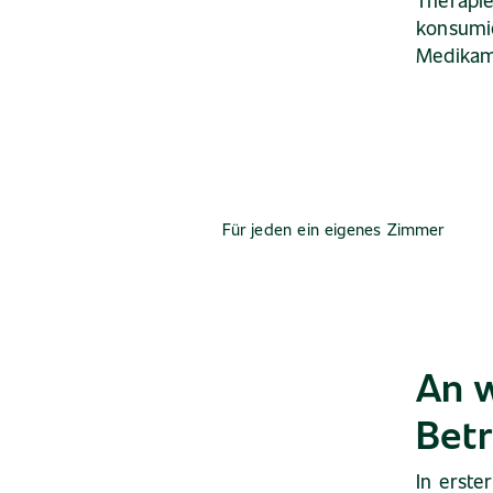
Therapie
konsumie
Medikam
Für jeden ein eigenes Zimmer
An w
Bet
In erste