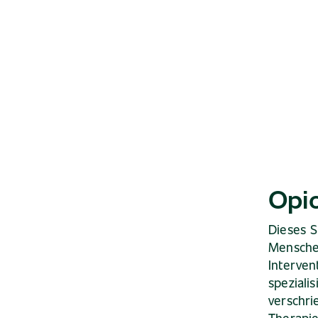
Opi
Dieses S
Mensche
Interven
speziali
verschri