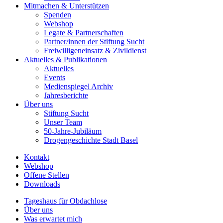
Mitmachen & Unterstützen
Spenden
Webshop
Legate & Partnerschaften
Partner/innen der Stiftung Sucht
Freiwilligeneinsatz & Zivildienst
Aktuelles & Publikationen
Aktuelles
Events
Medienspiegel Archiv
Jahresberichte
Über uns
Stiftung Sucht
Unser Team
50-Jahre-Jubiläum
Drogengeschichte Stadt Basel
Kontakt
Webshop
Offene Stellen
Downloads
Tageshaus für Obdachlose
Über uns
Was erwartet mich