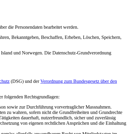
 über die Personendaten bearbeitet werden.
hren, Bekanntgeben, Beschaffen, Erheben, Löschen, Speichern,
n, Island und Norwegen. Die Datenschutz-Grundverordnung
chutz
(DSG) und der
Verordnung zum Bundesgesetz über den
er folgenden Rechtsgrundlagen:
Person sowie zur Durchführung vorvertraglicher Massnahmen.
tten zu wahren, sofern nicht die Grundfreiheiten und Grundrechte
ätigkeiten dauerhaft, nutzerfreundlich, sicher und zuverlässig
rchsetzung von eigenen rechtlichen Ansprüchen und die Einhaltung
ir gemäss allenfalls anwendbarem Recht von Mitgliedstaaten im