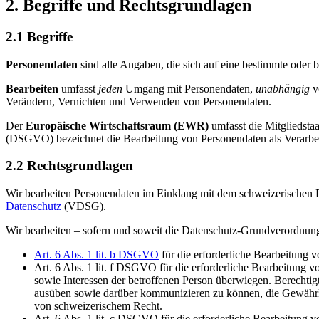
2. Begriffe und Rechtsgrundlagen
2.1 Begriffe
Personendaten
sind alle Angaben, die sich auf eine bestimmte oder
Bearbeiten
umfasst
jeden
Umgang mit Personendaten,
unabhängig
v
Verändern, Vernichten und Verwenden von Personendaten.
Der
Europäische Wirtschaftsraum (EWR)
umfasst die Mitgliedst
(DSGVO) bezeichnet die Bearbeitung von Personendaten als Verarb
2.2 Rechtsgrundlagen
Wir bearbeiten Personendaten im Einklang mit dem schweizerischen
Datenschutz
(VDSG).
Wir bearbeiten – sofern und soweit die Datenschutz-Grundverordn
Art. 6 Abs. 1 lit. b DSGVO
für die erforderliche Bearbeitung 
Art. 6 Abs. 1 lit. f DSGVO für die erforderliche Bearbeitung v
sowie Interessen der betroffenen Person überwiegen. Berechtigte
ausüben sowie darüber kommunizieren zu können, die Gewährlei
von schweizerischem Recht.
Art. 6 Abs. 1 lit. c DSGVO für die erforderliche Bearbeitung 