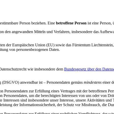
 bestimmbare Person beziehen. Eine
betroffene Person
ist eine Person,
on den angewandten Mitteln und Verfahren, insbesondere das Aufbewa
aaten der Europäischen Union (EU) sowie das Fürstentum Liechtenstei
eitung von personenbezogenen Daten.
 Datenschutzrecht wie insbesondere dem
Bundesgesetz über den Datens
ung (DSGVO) anwendbar ist – Personendaten gemäss
mindestens
einer d
von Personendaten zur Erfüllung eines Vertrages mit der betroffenen 
on Personendaten, um die berechtigten Interessen von uns oder von Dri
 Interessen sind insbesondere unser Interesse, unsere Aktivitäten und T
stung der Informationssicherheit, der Schutz vor Missbrauch, die Du
von Personendaten zur Erfüllung einer rechtlichen Verpflichtung, der w