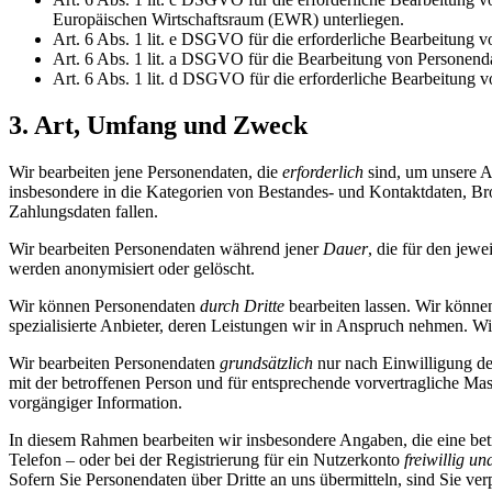
Europäischen Wirtschaftsraum (EWR) unterliegen.
Art. 6 Abs. 1 lit. e DSGVO für die erforderliche Bearbeitung 
Art. 6 Abs. 1 lit. a DSGVO für die Bearbeitung von Personenda
Art. 6 Abs. 1 lit. d DSGVO für die erforderliche Bearbeitung v
3. Art, Umfang und Zweck
Wir bearbeiten jene Personendaten, die
erforderlich
sind, um unsere A
insbesondere in die Kategorien von Bestandes- und Kontaktdaten, Br
Zahlungsdaten fallen.
Wir bearbeiten Personendaten während jener
Dauer
, die für den jew
werden anonymisiert oder gelöscht.
Wir können Personendaten
durch Dritte
bearbeiten lassen. Wir können
spezialisierte Anbieter, deren Leistungen wir in Anspruch nehmen. Wi
Wir bearbeiten Personendaten
grundsätzlich
nur nach Einwilligung der
mit der betroffenen Person und für entsprechende vorvertragliche Ma
vorgängiger Information.
In diesem Rahmen bearbeiten wir insbesondere Angaben, die eine betr
Telefon – oder bei der Registrierung für ein Nutzerkonto
freiwillig un
Sofern Sie Personendaten über Dritte an uns übermitteln, sind Sie ver