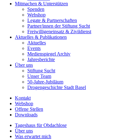
Mitmachen & Unterstützen
Spenden
Webshop
Legate & Partnerschaften
Partner/innen der Stiftung Sucht
Freiwilligeneinsatz & Zivildienst
Aktuelles & Publikationen
Aktuelles
Events
Medienspiegel Archiv
Jahresberichte
Über uns
Stiftung Sucht
Unser Team
50-Jahre-Jubiläum
Drogengeschichte Stadt Basel
Kontakt
Webshop
Offene Stellen
Downloads
Tageshaus für Obdachlose
Über uns
Was erwartet mich