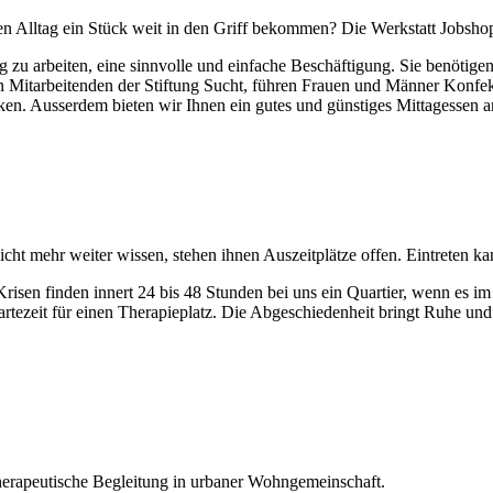
n Alltag ein Stück weit in den Griff bekommen? Die Werkstatt Jobsho
g zu arbeiten, eine sinnvolle und einfache Beschäftigung. Sie benötig
 Mitarbeitenden der Stiftung Sucht, führen Frauen und Männer Konfek
anken. Ausserdem bieten wir Ihnen ein gutes und günstiges Mittagessen
ht mehr weiter wissen, stehen ihnen Auszeitplätze offen. Eintreten ka
risen finden innert 24 bis 48 Stunden bei uns ein Quartier, wenn es i
artezeit für einen Therapieplatz. Die Abgeschiedenheit bringt Ruhe und 
herapeutische Begleitung in urbaner Wohngemeinschaft.