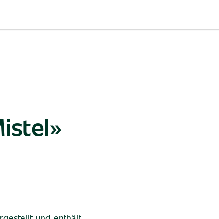
istel»
rgestellt und enthält