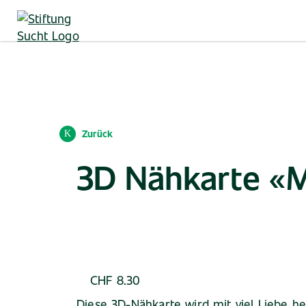
Direkt
zum
Inhalt
Zurück
3D Nähkarte «M
CHF
8.30
Diese 3D-Nähkarte wird mit viel Liebe he