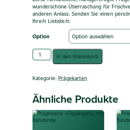
bis
wunderschöne Überraschung für Frischve
CHF 8.30
anderen Anlass. Senden Sie einen persön
Ihre/n Liebste/n.
Option
Prägekarte
In den Warenkorb
«Fröschli»
mit
Banderole
Kategorie:
Prägekarten
Menge
Ähnliche Produkte