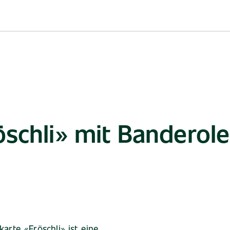
schli» mit Banderole
arte «Fröschli» ist eine