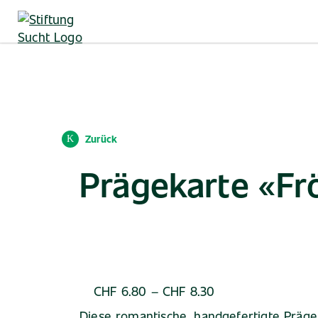
Direkt
zum
Inhalt
Zurück
Prägekarte «Frö
Preisspanne:
CHF
6.80
–
CHF
8.30
CHF 6.80
Diese romantische, handgefertigte Prägek