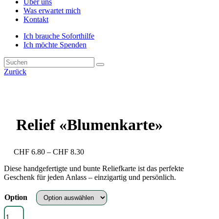
Über uns
Was erwartet mich
Kontakt
Ich brauche Soforthilfe
Ich möchte Spenden
Zurück
Relief «Blumenkarte»
Preisspanne:
CHF
6.80
–
CHF
8.30
CHF 6.80
Diese handgefertigte und bunte Reliefkarte ist das perfekte
bis
Geschenk für jeden Anlass – einzigartig und persönlich.
CHF 8.30
Option
Relief
«Blumenkarte»