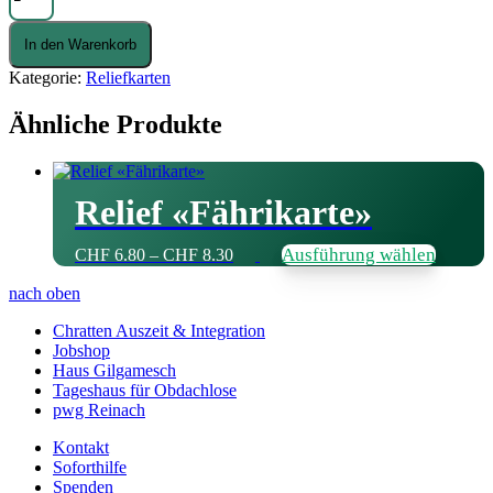
Menge
In den Warenkorb
Kategorie:
Reliefkarten
Ähnliche Produkte
Relief «Fährikarte»
Preisspanne:
Dies
Ausführung wählen
CHF
6.80
–
CHF
8.30
CHF 6.80
Prod
bis
weist
nach oben
CHF 8.30
mehr
Chratten Auszeit & Integration
Vari
Jobshop
auf.
Haus Gilgamesch
Die
Tageshaus für Obdachlose
Opti
pwg Reinach
könn
auf
Kontakt
der
Soforthilfe
Produ
Spenden
gewä