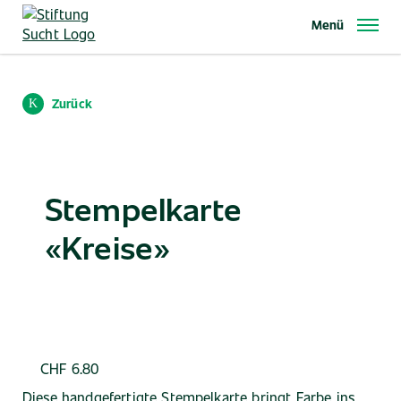
Direkt
Menü
zum
Inhalt
Zurück
Stempelkarte
«Kreise»
CHF
6.80
Diese handgefertigte Stempelkarte bringt Farbe ins