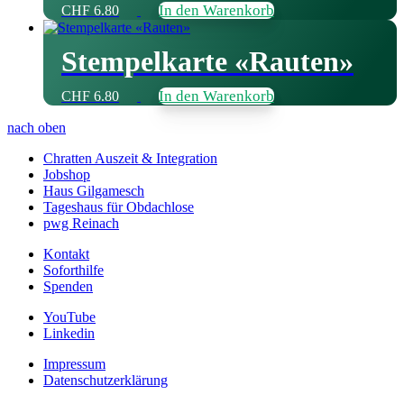
In den Warenkorb
CHF
6.80
Stempelkarte «Rauten»
In den Warenkorb
CHF
6.80
nach oben
Chratten Auszeit & Integration
Jobshop
Haus Gilgamesch
Tageshaus für Obdachlose
pwg Reinach
Kontakt
Soforthilfe
Spenden
YouTube
Linkedin
Impressum
Datenschutzerklärung