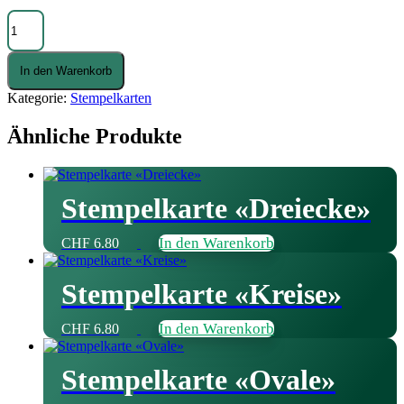
Stempelkarte
«Punto»
(gross)
Menge
In den Warenkorb
Kategorie:
Stempelkarten
Ähnliche Produkte
Stempelkarte «Dreiecke»
In den Warenkorb
CHF
6.80
Stempelkarte «Kreise»
In den Warenkorb
CHF
6.80
Stempelkarte «Ovale»